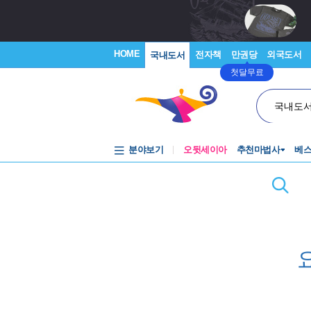
HOME
전자책
만권당
외국도서
국내도서
첫달무료
국내도
분야보기
오뒷세이아
추천마법사
베