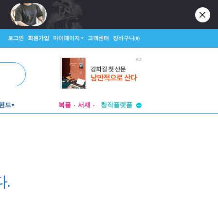
로그인
회원가입
마이페이지
고객센터
장바구니
(0)
투비컨티뉴드
펀드
북플
서재
창작플랫폼
투비컨티뉴드
.