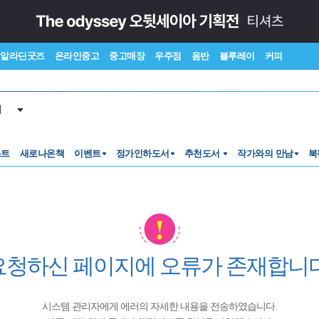
알라딘굿즈
온라인중고
중고매장
우주점
음반
블루레이
커피
서
스트
새로나온책
이벤트
정가인하도서
추천도서
작가와의 만남
북
요청하신 페이지에 오류가 존재합니다
시스템 관리자에게 에러의 자세한 내용을 전송하였습니다.