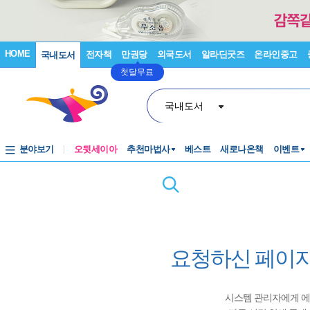
HOME
전자책
만권당
외국도서
알라딘굿즈
온라인중고
국내도서
첫달무료
국내도서
분야보기
오뒷세이아
추천마법사
베스트
새로나온책
이벤트
요청하신 페이지
시스템 관리자에게 에