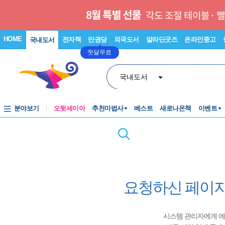
HOME
전자책
만권당
외국도서
알라딘굿즈
온라인중고
국내도서
첫달무료
국내도서
분야보기
오뒷세이아
추천마법사
베스트
새로나온책
이벤트
요청하신 페이지
시스템 관리자에게 에