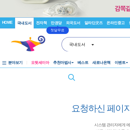
HOME
전자책
만권당
외국도서
알라딘굿즈
온라인중고
국내도서
첫달무료
국내도서
분야보기
오뒷세이아
추천마법사
베스트
새로나온책
이벤트
요청하신 페이지
시스템 관리자에게 에