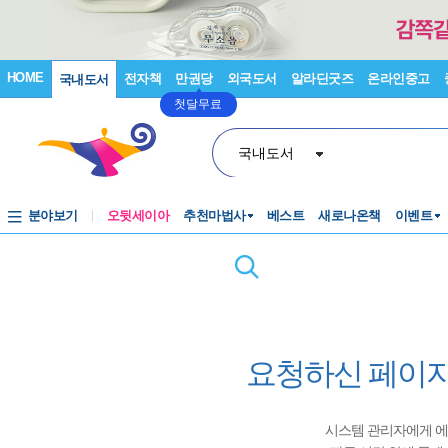
HOME
전자책
만권당
외국도서
알라딘굿즈
온라인중고
국내도서
첫달무료
국내도서
분야보기
오뒷세이아
추천마법사
베스트
새로나온책
이벤트
요청하신 페이지
시스템 관리자에게 에