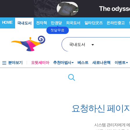
HOME
전자책
만권당
외국도서
알라딘굿즈
온라인중고
국내도서
첫달무료
국내도서
분야보기
오뒷세이아
추천마법사
베스트
새로나온책
이벤트
요청하신 페이지
시스템 관리자에게 에