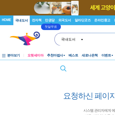
HOME
전자책
만권당
외국도서
알라딘굿즈
온라인중고
국내도서
첫달무료
국내도서
분야보기
오뒷세이아
추천마법사
베스트
새로나온책
이벤트
요청하신 페이지
시스템 관리자에게 에