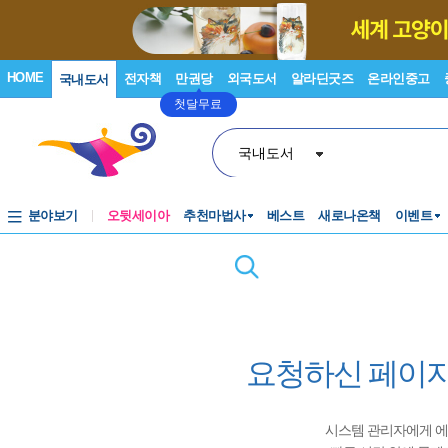
HOME
전자책
만권당
외국도서
알라딘굿즈
온라인중고
국내도서
첫달무료
국내도서
분야보기
오뒷세이아
추천마법사
베스트
새로나온책
이벤트
요청하신 페이지
시스템 관리자에게 에