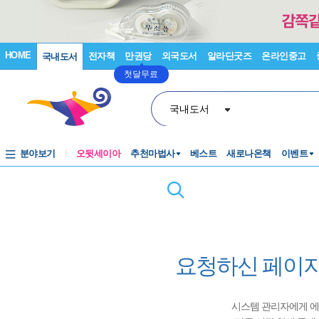
HOME
전자책
만권당
외국도서
알라딘굿즈
온라인중고
국내도서
첫달무료
국내도서
분야보기
오뒷세이아
추천마법사
베스트
새로나온책
이벤트
요청하신 페이지
시스템 관리자에게 에