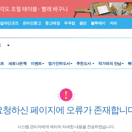
알라딘굿즈
온라인중고
중고매장
우주점
음반
블루레이
커피
서
스트
새로나온책
이벤트
정가인하도서
추천도서
작가와의 만남
북
요청하신 페이지에 오류가 존재합니다
시스템 관리자에게 에러의 자세한 내용을 전송하였습니다.