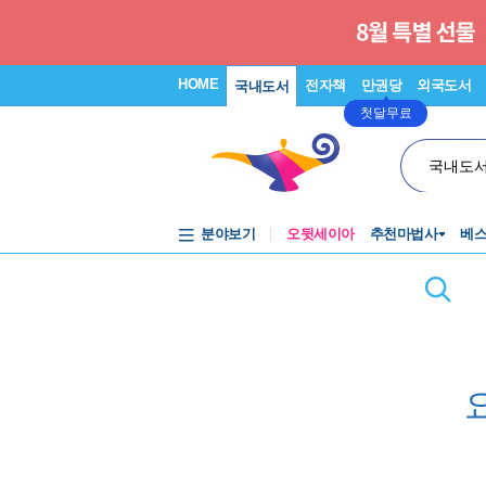
HOME
전자책
만권당
외국도서
국내도서
첫달무료
국내도
분야보기
오뒷세이아
추천마법사
베