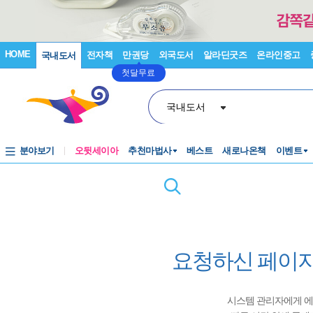
HOME
전자책
만권당
외국도서
알라딘굿즈
온라인중고
국내도서
첫달무료
국내도서
분야보기
오뒷세이아
추천마법사
베스트
새로나온책
이벤트
요청하신 페이지
시스템 관리자에게 에