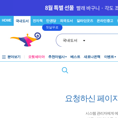
HOME
전자책
만권당
외국도서
알라딘굿즈
온라인중고
국내도서
첫달무료
국내도서
분야보기
오뒷세이아
추천마법사
베스트
새로나온책
이벤트
요청하신 페이지
시스템 관리자에게 에