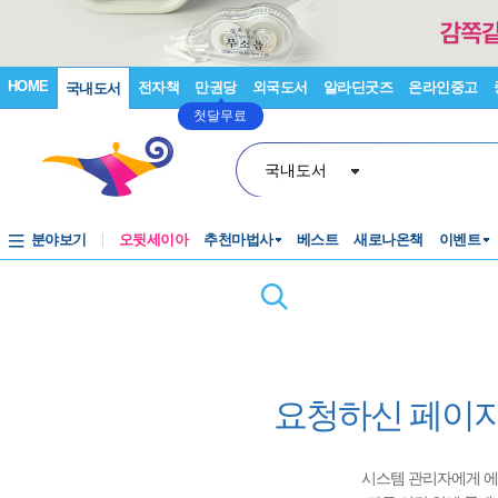
HOME
전자책
만권당
외국도서
알라딘굿즈
온라인중고
국내도서
첫달무료
국내도서
분야보기
오뒷세이아
추천마법사
베스트
새로나온책
이벤트
요청하신 페이지
시스템 관리자에게 에