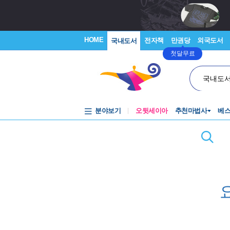
HOME
전자책
만권당
외국도서
국내도서
첫달무료
국내도
분야보기
오뒷세이아
추천마법사
베