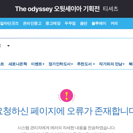
알라딘굿즈
온라인중고
중고매장
우주점
음반
블루레이
커피
서
스트
새로나온책
이벤트
정가인하도서
추천도서
작가와의 만남
북
요청하신 페이지에 오류가 존재합니다
시스템 관리자에게 에러의 자세한 내용을 전송하였습니다.