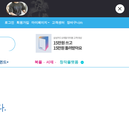
로그인
회원가입
마이페이지
고객센터
장바구니
(0)
투비컨티뉴드
펀드
북플
서재
창작플랫폼
투비컨티뉴드
.