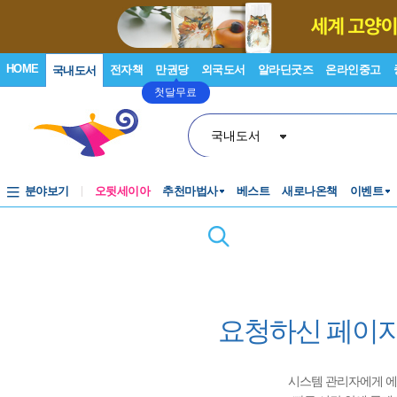
HOME
전자책
만권당
외국도서
알라딘굿즈
온라인중고
국내도서
첫달무료
국내도서
분야보기
오뒷세이아
추천마법사
베스트
새로나온책
이벤트
요청하신 페이지
시스템 관리자에게 에