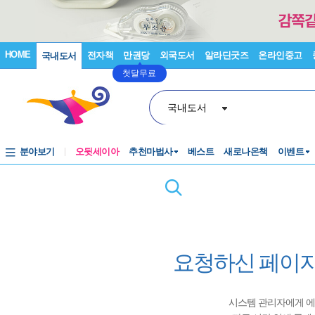
HOME
전자책
만권당
외국도서
알라딘굿즈
온라인중고
국내도서
첫달무료
국내도서
분야보기
오뒷세이아
추천마법사
베스트
새로나온책
이벤트
요청하신 페이지
시스템 관리자에게 에