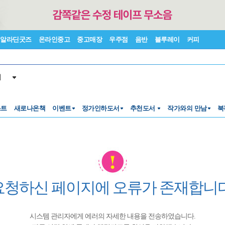
알라딘굿즈
온라인중고
중고매장
우주점
음반
블루레이
커피
서
스트
새로나온책
이벤트
정가인하도서
추천도서
작가와의 만남
북
요청하신 페이지에 오류가 존재합니다
시스템 관리자에게 에러의 자세한 내용을 전송하였습니다.