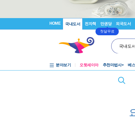
HOME
전자책
만권당
외국도서
국내도서
첫달무료
국내도
분야보기
오뒷세이아
추천마법사
베