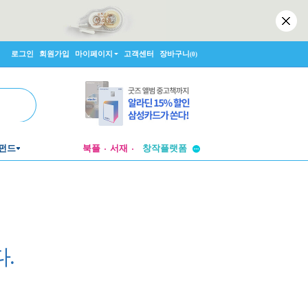
로그인
회원가입
마이페이지
고객센터
장바구니
(0)
투비컨티뉴드
창작플랫폼
펀드
북플
서재
투비컨티뉴드
.