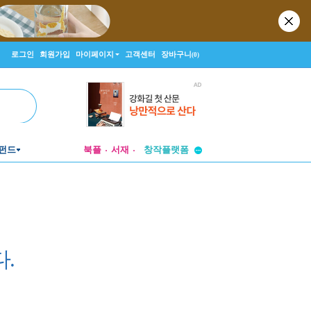
로그인
회원가입
마이페이지
고객센터
장바구니
(0)
투비컨티뉴드
펀드
북플
서재
창작플랫폼
투비컨티뉴드
.