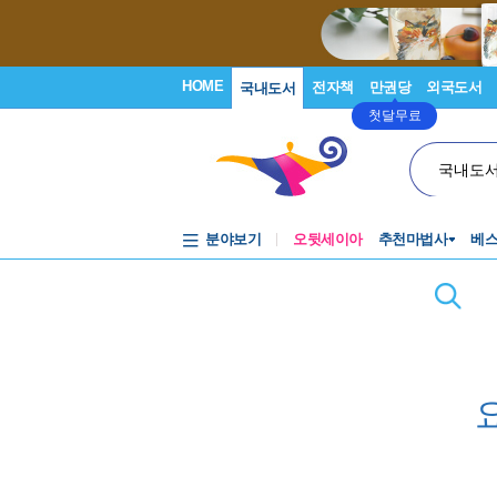
HOME
전자책
만권당
외국도서
국내도서
첫달무료
국내도
분야보기
오뒷세이아
추천마법사
베