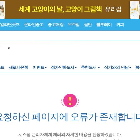
알라딘굿즈
온라인중고
중고매장
우주점
음반
블루레이
커피
서
스트
새로나온책
이벤트
정가인하도서
추천도서
작가와의 만남
북
요청하신 페이지에 오류가 존재합니다
시스템 관리자에게 에러의 자세한 내용을 전송하였습니다.