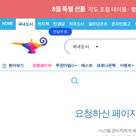
HOME
전자책
만권당
외국도서
알라딘굿즈
온라인중고
국내도서
첫달무료
국내도서
분야보기
오뒷세이아
추천마법사
베스트
새로나온책
이벤트
요청하신 페이지
시스템 관리자에게 에