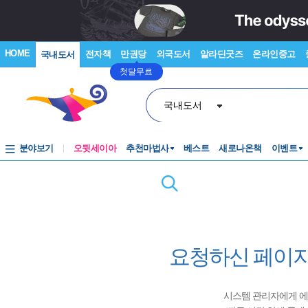
HOME
전자책
만권당
외국도서
알라딘굿즈
온라인중고
국내도서
첫달무료
국내도서
분야보기
오뒷세이아
추천마법사
베스트
새로나온책
이벤트
요청하신 페이지
시스템 관리자에게 에