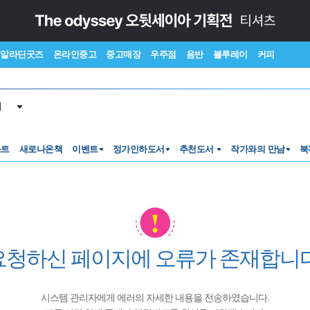
알라딘굿즈
온라인중고
중고매장
우주점
음반
블루레이
커피
서
스트
새로나온책
이벤트
정가인하도서
추천도서
작가와의 만남
북
요청하신 페이지에 오류가 존재합니다
시스템 관리자에게 에러의 자세한 내용을 전송하였습니다.