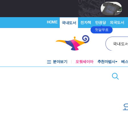
HOME
전자책
만권당
외국도서
국내도서
첫달무료
국내도
분야보기
오뒷세이아
추천마법사
베