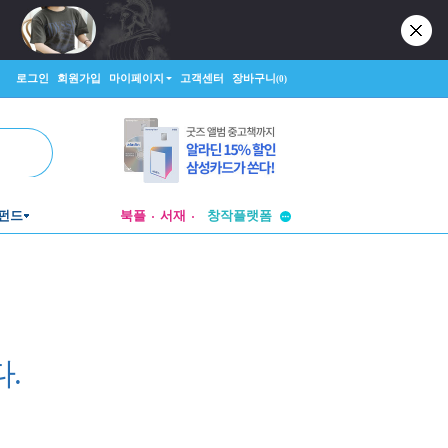
로그인
회원가입
마이페이지
고객센터
장바구니
(0)
투비컨티뉴드
펀드
북플
서재
창작플랫폼
투비컨티뉴드
.