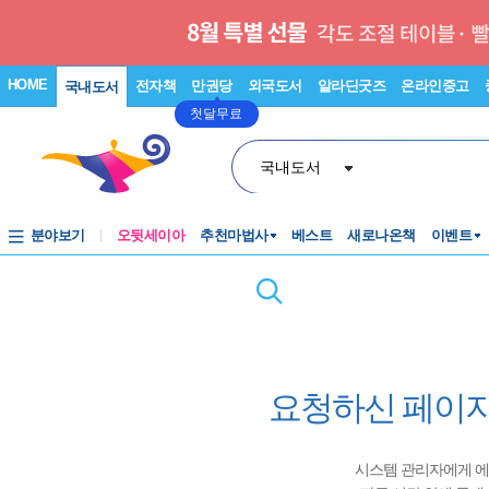
HOME
전자책
만권당
외국도서
알라딘굿즈
온라인중고
국내도서
첫달무료
국내도서
분야보기
오뒷세이아
추천마법사
베스트
새로나온책
이벤트
요청하신 페이지
시스템 관리자에게 에