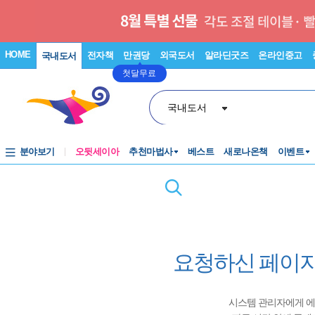
HOME
전자책
만권당
외국도서
알라딘굿즈
온라인중고
국내도서
첫달무료
국내도서
분야보기
오뒷세이아
추천마법사
베스트
새로나온책
이벤트
요청하신 페이지
시스템 관리자에게 에