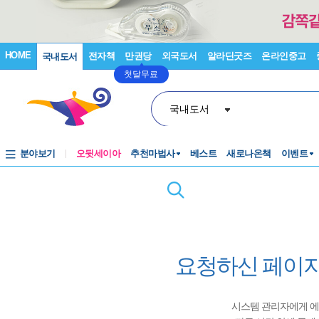
HOME
전자책
만권당
외국도서
알라딘굿즈
온라인중고
국내도서
첫달무료
국내도서
분야보기
오뒷세이아
추천마법사
베스트
새로나온책
이벤트
요청하신 페이지
시스템 관리자에게 에