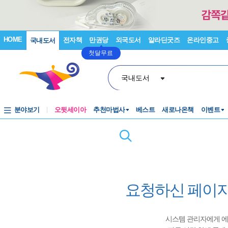
HOME
전자책
만권당
외국도서
알라딘굿즈
온라인중고
국내도서
첫달무료
국내도서
분야보기
오뒷세이아
추천마법사
베스트
새로나온책
이벤트
요청하신 페이지
시스템 관리자에게 에