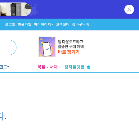
로그인
회원가입
마이페이지
고객센터
장바구니
(0)
투비컨티뉴드
펀드
북플
서재
창작플랫폼
투비컨티뉴드
.