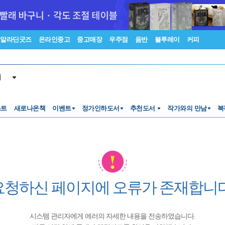
알라딘굿즈
온라인중고
중고매장
우주점
음반
블루레이
커피
서
스트
새로나온책
이벤트
정가인하도서
추천도서
작가와의 만남
북
요청하신 페이지에 오류가 존재합니다
시스템 관리자에게 에러의 자세한 내용을 전송하였습니다.