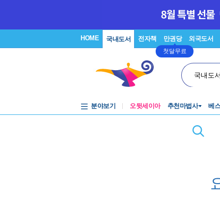
HOME
전자책
만권당
외국도서
국내도서
첫달무료
국내도
분야보기
오뒷세이아
추천마법사
베