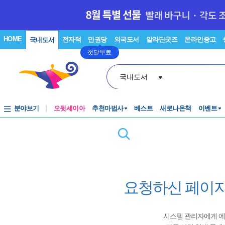
HOME
전자책
만권당
외국도서
알라딘굿즈
온라인중고
국내도서
첫달무료
국내도서
분야보기
오뒷세이아
추천마법사
베스트
새로나온책
이벤트
요청하신 페이지
시스템 관리자에게 에