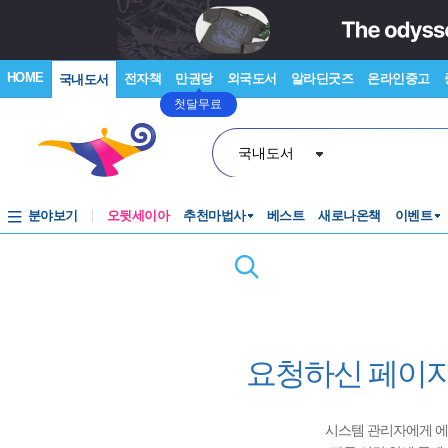
HOME
전자책
만권당
외국도서
알라딘굿즈
온라인중고
국내도서
첫달무료
국내도서
분야보기
오뒷세이아
추천마법사
베스트
새로나온책
이벤트
요청하신 페이지
시스템 관리자에게 에