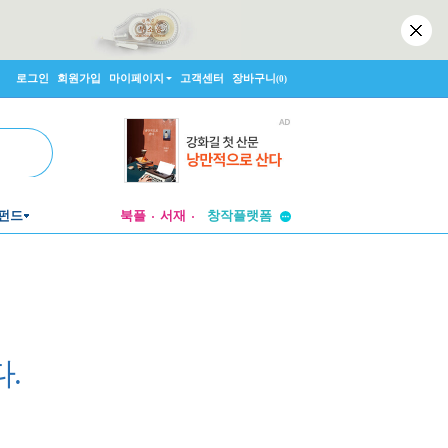
로그인
회원가입
마이페이지
고객센터
장바구니
(0)
투비컨티뉴드
펀드
북플
서재
창작플랫폼
투비컨티뉴드
.