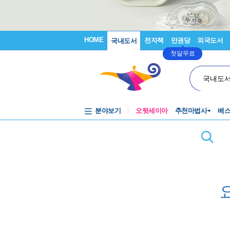
HOME
전자책
만권당
외국도서
국내도서
첫달무료
국내도
분야보기
오뒷세이아
추천마법사
베