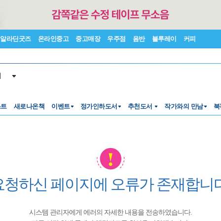
알라딘굿즈
온라인중고
중고매장
우주점
음반
블루레이
커피
서
스트
새로나온책
이벤트
정가인하도서
추천도서
작가와의 만남
북
요청하신 페이지에 오류가 존재합니다
시스템 관리자에게 에러의 자세한 내용을 전송하였습니다.