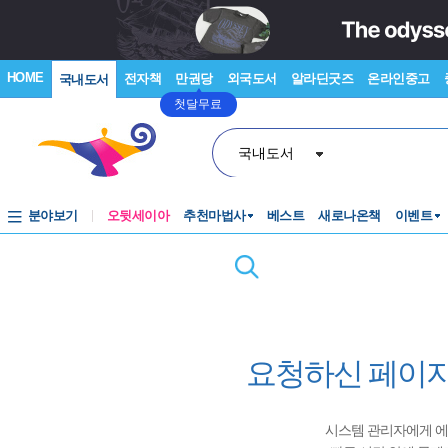
HOME
전자책
만권당
외국도서
알라딘굿즈
온라인중고
국내도서
첫달무료
국내도서
분야보기
오뒷세이아
추천마법사
베스트
새로나온책
이벤트
요청하신 페이지
시스템 관리자에게 에