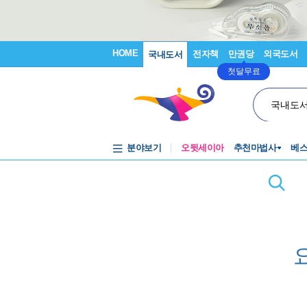
HOME
전자책
만권당
외국도서
국내도서
첫달무료
국내도
분야보기
오뒷세이아
추천마법사
베