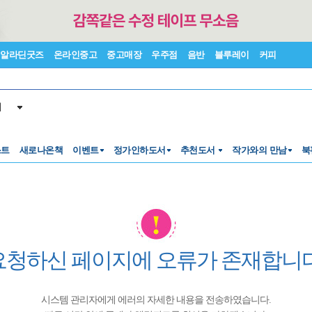
알라딘굿즈
온라인중고
중고매장
우주점
음반
블루레이
커피
서
스트
새로나온책
이벤트
정가인하도서
추천도서
작가와의 만남
북
요청하신 페이지에 오류가 존재합니다
시스템 관리자에게 에러의 자세한 내용을 전송하였습니다.