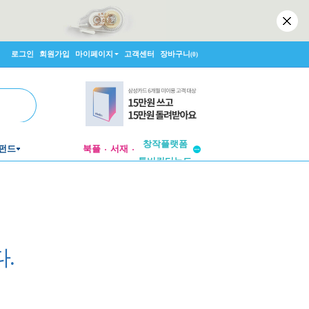
로그인
회원가입
마이페이지
고객센터
장바구니
(0)
투비컨티뉴드
창작플랫폼
펀드
북플
서재
투비컨티뉴드
.