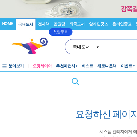
HOME
전자책
만권당
외국도서
알라딘굿즈
온라인중고
국내도서
첫달무료
국내도서
분야보기
오뒷세이아
추천마법사
베스트
새로나온책
이벤트
요청하신 페이지
시스템 관리자에게 에