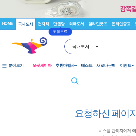
HOME
전자책
만권당
외국도서
알라딘굿즈
온라인중고
국내도서
첫달무료
국내도서
분야보기
오뒷세이아
추천마법사
베스트
새로나온책
이벤트
요청하신 페이지
시스템 관리자에게 에