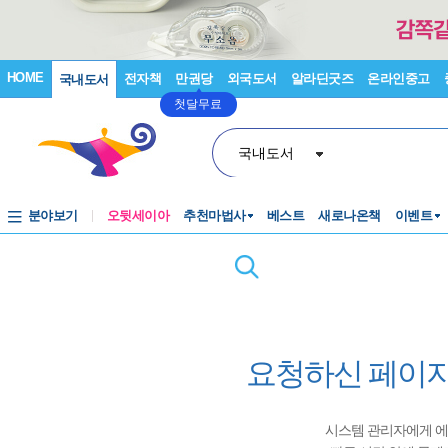
HOME
전자책
만권당
외국도서
알라딘굿즈
온라인중고
국내도서
첫달무료
국내도서
분야보기
오뒷세이아
추천마법사
베스트
새로나온책
이벤트
요청하신 페이지
시스템 관리자에게 에