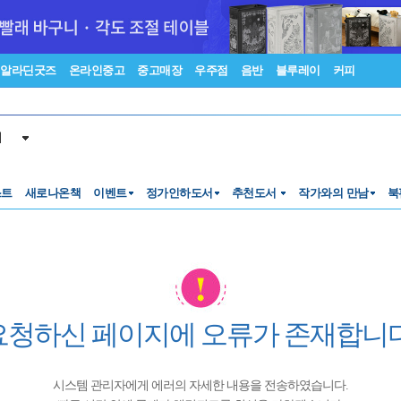
알라딘굿즈
온라인중고
중고매장
우주점
음반
블루레이
커피
서
스트
새로나온책
이벤트
정가인하도서
추천도서
작가와의 만남
북
요청하신 페이지에 오류가 존재합니다
시스템 관리자에게 에러의 자세한 내용을 전송하였습니다.