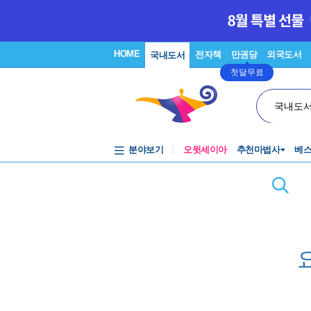
HOME
전자책
만권당
외국도서
국내도서
첫달무료
국내도
분야보기
오뒷세이아
추천마법사
베