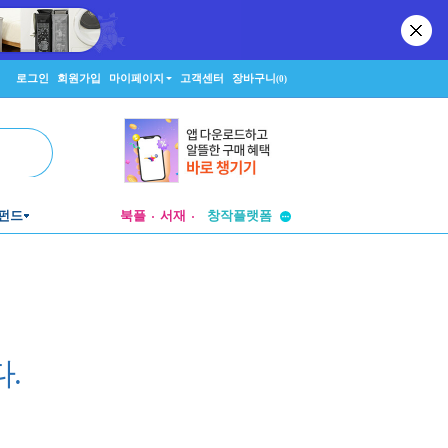
로그인
회원가입
마이페이지
고객센터
장바구니
(0)
투비컨티뉴드
펀드
북플
서재
창작플랫폼
투비컨티뉴드
.