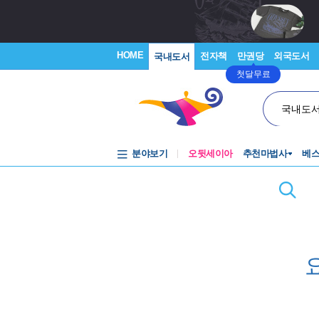
HOME
전자책
만권당
외국도서
국내도서
첫달무료
국내도
분야보기
오뒷세이아
추천마법사
베