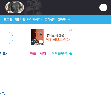
로그인
회원가입
마이페이지
고객센터
장바구니
(0)
투비컨티뉴드
펀드
북플
서재
창작플랫폼
투비컨티뉴드
.