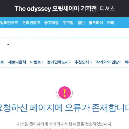
알라딘굿즈
온라인중고
중고매장
우주점
음반
블루레이
커피
서
스트
새로나온책
이벤트
정가인하도서
추천도서
작가와의 만남
북
요청하신 페이지에 오류가 존재합니다
시스템 관리자에게 에러의 자세한 내용을 전송하였습니다.