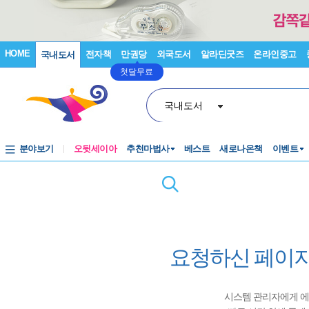
HOME
전자책
만권당
외국도서
알라딘굿즈
온라인중고
국내도서
첫달무료
국내도서
분야보기
오뒷세이아
추천마법사
베스트
새로나온책
이벤트
요청하신 페이지
시스템 관리자에게 에