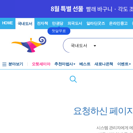
HOME
전자책
만권당
외국도서
알라딘굿즈
온라인중고
국내도서
첫달무료
국내도서
분야보기
오뒷세이아
추천마법사
베스트
새로나온책
이벤트
요청하신 페이지
시스템 관리자에게 에