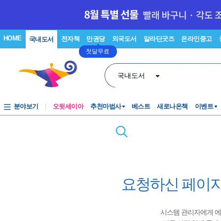
HOME
전자책
만권당
외국도서
알라딘굿즈
온라인중고
국내도서
첫달무료
국내도서
분야보기
오뒷세이아
추천마법사
베스트
새로나온책
이벤트
요청하신 페이지
시스템 관리자에게 에