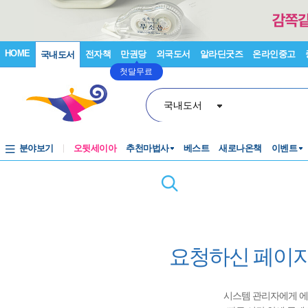
HOME
전자책
만권당
외국도서
알라딘굿즈
온라인중고
국내도서
첫달무료
국내도서
분야보기
오뒷세이아
추천마법사
베스트
새로나온책
이벤트
요청하신 페이지
시스템 관리자에게 에