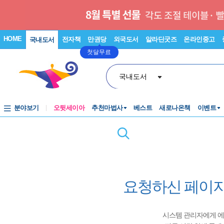
HOME
전자책
만권당
외국도서
알라딘굿즈
온라인중고
국내도서
첫달무료
국내도서
분야보기
오뒷세이아
추천마법사
베스트
새로나온책
이벤트
요청하신 페이지
시스템 관리자에게 에