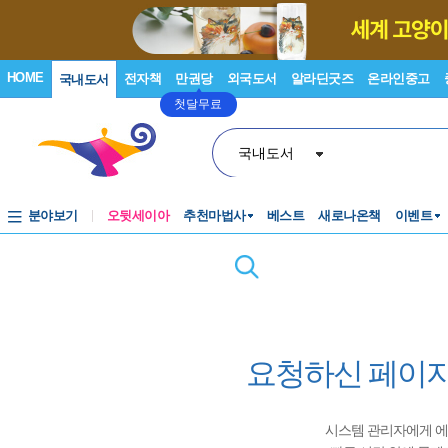
HOME
전자책
만권당
외국도서
알라딘굿즈
온라인중고
국내도서
첫달무료
국내도서
분야보기
오뒷세이아
추천마법사
베스트
새로나온책
이벤트
요청하신 페이지
시스템 관리자에게 에