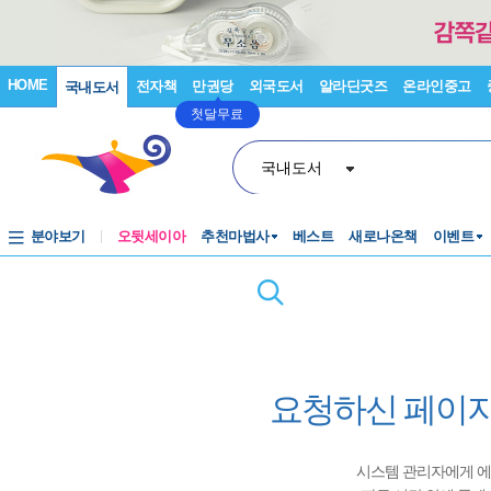
HOME
전자책
만권당
외국도서
알라딘굿즈
온라인중고
국내도서
첫달무료
국내도서
분야보기
오뒷세이아
추천마법사
베스트
새로나온책
이벤트
요청하신 페이지
시스템 관리자에게 에