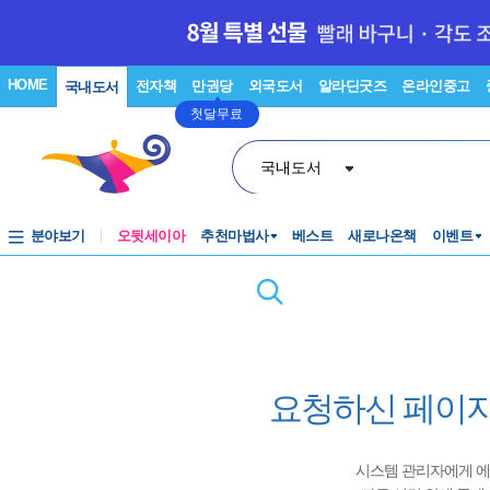
HOME
전자책
만권당
외국도서
알라딘굿즈
온라인중고
국내도서
첫달무료
국내도서
분야보기
오뒷세이아
추천마법사
베스트
새로나온책
이벤트
요청하신 페이지
시스템 관리자에게 에