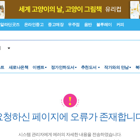
알라딘굿즈
온라인중고
중고매장
우주점
음반
블루레이
커피
서
스트
새로나온책
이벤트
정가인하도서
추천도서
작가와의 만남
북
요청하신 페이지에 오류가 존재합니다
시스템 관리자에게 에러의 자세한 내용을 전송하였습니다.