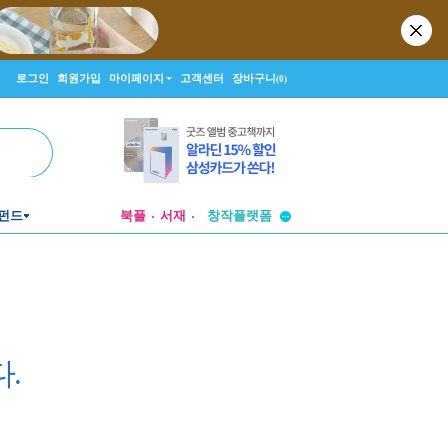
로그인
회원가입
마이페이지
고객센터
장바구니
(0)
투비컨티뉴드
창작플랫폼
펀드
북플
서재
투비컨티뉴드
.