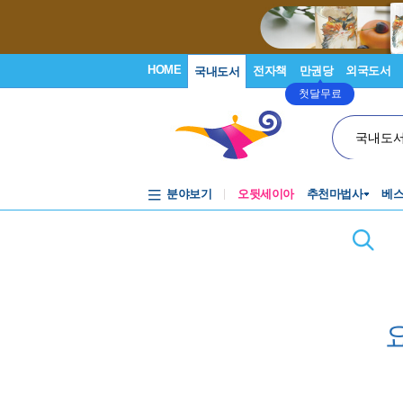
HOME
전자책
만권당
외국도서
국내도서
첫달무료
국내도
분야보기
오뒷세이아
추천마법사
베