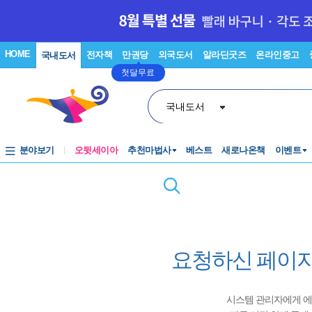
HOME
전자책
만권당
외국도서
알라딘굿즈
온라인중고
국내도서
첫달무료
국내도서
분야보기
오뒷세이아
추천마법사
베스트
새로나온책
이벤트
요청하신 페이지
시스템 관리자에게 에