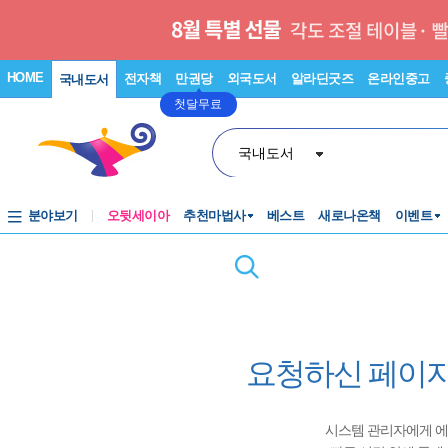
HOME
전자책
만권당
외국도서
알라딘굿즈
온라인중고
국내도서
첫달무료
국내도서
분야보기
오뒷세이아
추천마법사
베스트
새로나온책
이벤트
요청하신 페이지
시스템 관리자에게 에