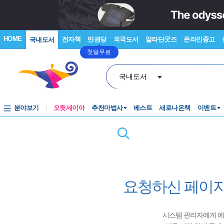
HOME
전자책
만권당
외국도서
알라딘굿즈
온라인중고
국내도서
첫달무료
국내도서
분야보기
오뒷세이아
추천마법사
베스트
새로나온책
이벤트
요청하신 페이지
시스템 관리자에게 에