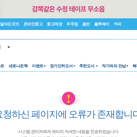
알라딘굿즈
온라인중고
중고매장
우주점
음반
블루레이
커피
서
스트
새로나온책
이벤트
정가인하도서
추천도서
작가와의 만남
북
요청하신 페이지에 오류가 존재합니다
시스템 관리자에게 에러의 자세한 내용을 전송하였습니다.