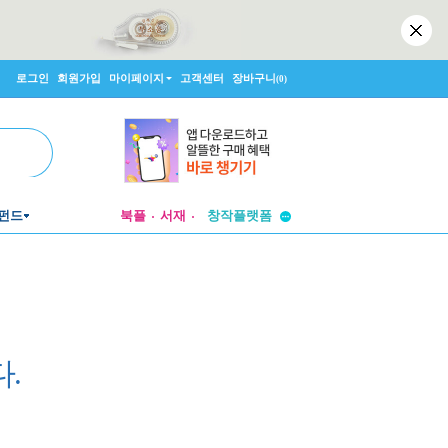
로그인
회원가입
마이페이지
고객센터
장바구니
(0)
투비컨티뉴드
펀드
북플
서재
창작플랫폼
투비컨티뉴드
.