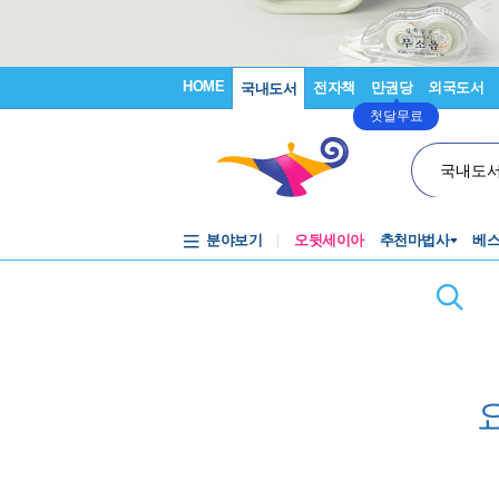
HOME
전자책
만권당
외국도서
국내도서
첫달무료
국내도
분야보기
오뒷세이아
추천마법사
베