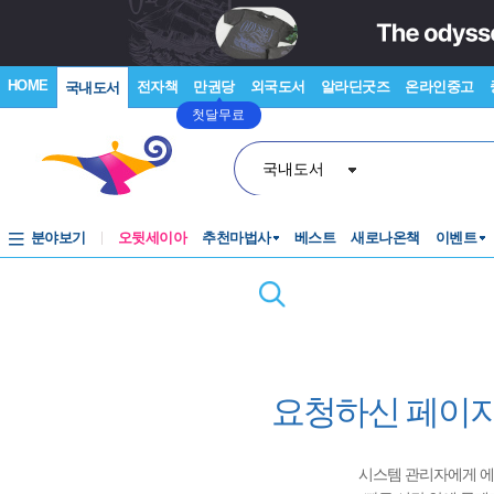
HOME
전자책
만권당
외국도서
알라딘굿즈
온라인중고
국내도서
첫달무료
국내도서
분야보기
오뒷세이아
추천마법사
베스트
새로나온책
이벤트
요청하신 페이지
시스템 관리자에게 에